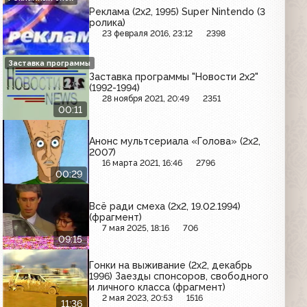
Реклама (2x2, 1995) Super Nintendo (3
ролика)
23 февраля 2016, 23:12
2398
Заставка программы
Заставка программы "Новости 2х2"
(1992-1994)
28 ноября 2021, 20:49
2351
00:11
Анонс мультсериала «Голова» (2x2,
2007)
16 марта 2021, 16:46
2796
00:29
Всё ради смеха (2х2, 19.02.1994)
(фрагмент)
7 мая 2025, 18:16
706
09:15
Гонки на выживание (2x2, декабрь
1996) Заезды спонсоров, свободного
и личного класса (фрагмент)
2 мая 2023, 20:53
1516
11:36