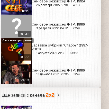
Сам себе режиссёр (РТР, 1995)
26 декабря 2015, 18:01
4510
18:19
Сам себе режиссер (РТР, 1996)
3 февраля 2022, 04:22
2759
00:43
Заставка программы
Заставка рубрики "Слабо?" (1997-
2001)
1 августа 2021, 21:32
13966
00:33
Сам себе режиссёр (РТР, 1996)
13 декабря 2021, 23:05
3249
24:10
2x2
Ещё записи с канала
Рекламный блок