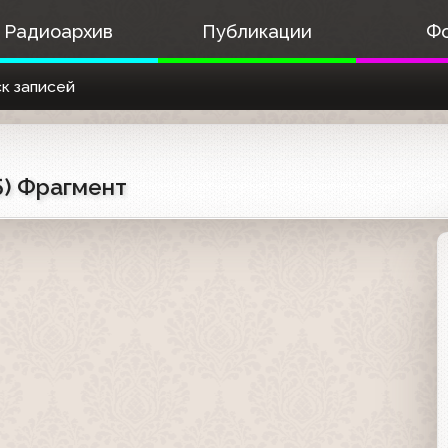
Радиоархив
Публикации
Ф
к записей
5) Фрагмент