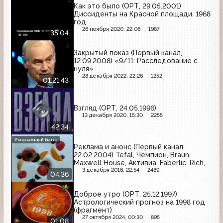
Как это было (ОРТ, 29.05.2001)
Диссиденты на Красной площади. 1968
год
26 ноября 2020, 22:06
1987
35:04
Закрытый показ (Первый канал,
12.09.2008) «9/11: Расследование с
нуля»
28 декабря 2022, 22:26
1252
01:21:43
Взгляд (ОРТ, 24.05.1996)
13 декабря 2020, 15:30
2255
42:34
Рекламный блок
Реклама и анонс (Первый канал,
22.02.2004) Tefal, Чемпион, Braun,
Maxwell House, Активиа, Faberlic, Rich,
Fruttis, Gillette, Alpen Gold
3 декабря 2016, 22:54
2489
04:36
Доброе утро (ОРТ, 25.12.1997)
Астрологический прогноз на 1998 год
(фрагмент)
27 октября 2024, 00:30
895
01:08