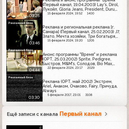
(Первый канал, 19.04.2003) Lay's, Dirol,
Лукойл, Gloria Jeans, President, Duru,
Чудо
15 февраля 2024, 19:52
1400
03:25
Рекламный блок
Реклама и региональная реклама [г.
Самара] (Первый канал, 25.02.2003) J7,
Злато, Мечта хозяйки, Три богатыря,
Фабрика звёзд, Bonduelle, Рондо,
15 февраля 2024, 19:20
1205
03:46
Vitek, Кремлёвское, Ile de Beaute,
Mr.Doors
Рекламный блок
Анонс программы "Время" и реклама
(ОРТ, 25.03.2002) Sprite, Pedigree,
Быстров, M&M's, Солодов, Bio Max,
Рондо, Texaco, Vitrum, Росно, Mars,
22 февраля 2024, 23:17
2029
04:44
Orbit, Whiskas
Рекламный блок
Реклама (ОРТ, май 2002) Экстрем,
Ariel, Анаком, Очаково, Fairy, Причуда,
Always
5 февраля 2017, 23:01
3108
03:30
Первый канал
Ещё записи с канала