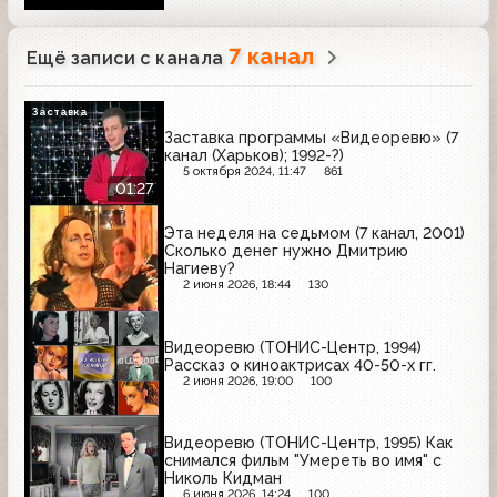
7 канал
Ещё записи с канала
Заставка
Заставка программы «Видеоревю» (7
канал (Харьков); 1992-?)
5 октября 2024, 11:47
861
01:27
Эта неделя на седьмом (7 канал, 2001)
Сколько денег нужно Дмитрию
Нагиеву?
2 июня 2026, 18:44
130
Видеоревю (ТОНИС-Центр, 1994)
Рассказ о киноактрисах 40-50-х гг.
2 июня 2026, 19:00
100
Видеоревю (ТОНИС-Центр, 1995) Как
снимался фильм "Умереть во имя" с
Николь Кидман
6 июня 2026, 14:24
100