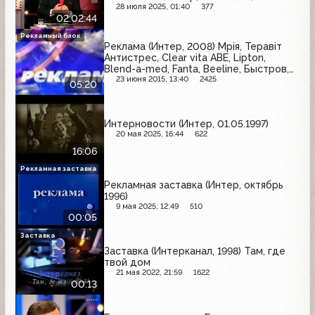
28 июля 2025, 01:40
377
02:02:44
Рекламный блок
Реклама (Интер, 2008) Мрiя, Теравiт
Антистрес, Clear vita ABE, Lipton,
Blend-a-med, Fanta, Beeline, Быстров,
Domestos, Bonaqua, Флiнт, МТС,
23 июня 2015, 13:40
2425
05:20
Бесiда, L'Oreal
Интерновости (Интер, 01.05.1997)
20 мая 2025, 16:44
622
16:06
Рекламная заставка
Рекламная заставка (Интер, октябрь
1996)
9 мая 2025, 12:49
510
00:05
Заставка
Заставка (Интерканал, 1998) Там, где
твой дом
21 мая 2022, 21:59
1622
00:13