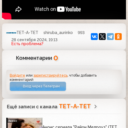
ТЕТ-А-ТЕТ
shiruba_aurinko
993
28 сентября 2024, 19:13
Есть проблема?
0
Комментарии
Войдите
или
зарегистрируйтесь
, чтобы добавить
комментарий
Вход через Телеграм
ТЕТ-А-ТЕТ
Ещё записи с канала
Анонс
Анонс сериала "Район Мелроуз" (ТЕТ,