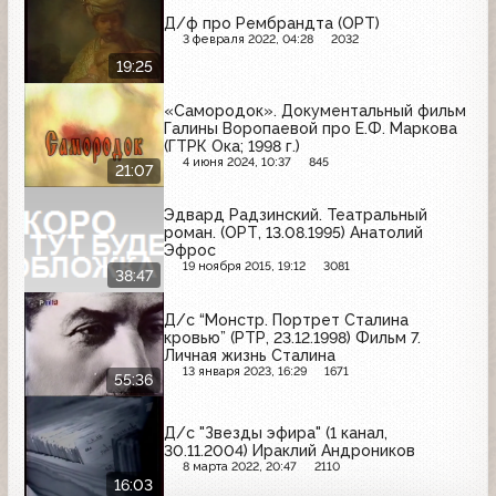
Д/ф про Рембрандта (ОРТ)
3 февраля 2022, 04:28
2032
19:25
«Самородок». Документальный фильм
Галины Воропаевой про Е.Ф. Маркова
(ГТРК Ока; 1998 г.)
4 июня 2024, 10:37
845
21:07
Эдвард Радзинский. Театральный
роман. (ОРТ, 13.08.1995) Анатолий
Эфрос
19 ноября 2015, 19:12
3081
38:47
Д/с “Монстр. Портрет Сталина
кровью” (РТР, 23.12.1998) Фильм 7.
Личная жизнь Сталина
13 января 2023, 16:29
1671
55:36
Д/с "Звезды эфира" (1 канал,
30.11.2004) Ираклий Андроников
8 марта 2022, 20:47
2110
16:03