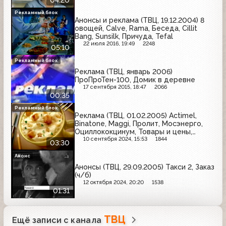
Рекламный блок
Анонсы и реклама (ТВЦ, 19.12.2004) 8
овощей, Calve, Rama, Беседа, Cillit
Bang, Sunsilk, Причуда, Tefal
22 июля 2016, 19:49
2248
05:10
Рекламный блок
Реклама (ТВЦ, январь 2006)
ПроПроТен-100, Домик в деревне
17 сентября 2015, 18:47
2066
00:35
Рекламный блок
Реклама (ТВЦ, 01.02.2005) Actimel,
Binatone, Maggi, Пролит, Мосэнерго,
Оциллококцинум, Товары и цены,
Contact, Colgate, Безорнил, Ретона,
10 сентября 2024, 15:53
1844
03:30
Nescafe
Анонс
Анонсы (ТВЦ, 29.09.2005) Такси 2, Заказ
(ч/б)
12 октября 2024, 20:20
1538
01:31
ТВЦ
Ещё записи с канала