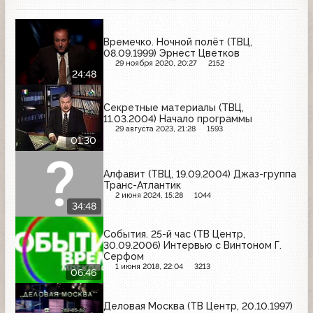
Времечко. Ночной полёт (ТВЦ,
08.09.1999) Эрнест Цветков
29 ноября 2020, 20:27
2152
24:48
Секретные материалы (ТВЦ,
11.03.2004) Начало программы
29 августа 2023, 21:28
1593
01:30
Алфавит (ТВЦ, 19.09.2004) Джаз-группа
Транс-Атлантик
2 июня 2024, 15:28
1044
34:48
События. 25-й час (ТВ Центр,
30.09.2006) Интервью с Винтоном Г.
Серфом
1 июня 2018, 22:04
3213
06:46
Деловая Москва (ТВ Центр, 20.10.1997)