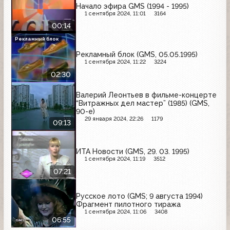
Начало эфира GMS (1994 - 1995)
1 сентября 2024, 11:01
3164
00:14
Рекламный блок
Рекламный блок (GMS, 05.05.1995)
1 сентября 2024, 11:22
3224
02:30
Валерий Леонтьев в фильме-концерте
“Витражных дел мастер” (1985) (GMS,
90-е)
29 января 2024, 22:26
1179
09:13
ИТА Новости (GMS, 29. 03. 1995)
1 сентября 2024, 11:19
3512
07:21
Русское лото (GMS; 9 августа 1994)
Фрагмент пилотного тиража
1 сентября 2024, 11:06
3408
06:55