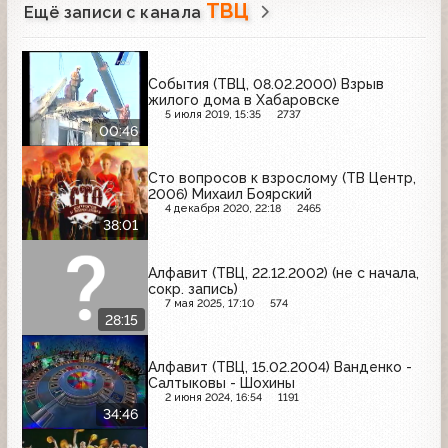
ТВЦ
Ещё записи с канала
События (ТВЦ, 08.02.2000) Взрыв
жилого дома в Хабаровске
5 июля 2019, 15:35
2737
00:46
Сто вопросов к взрослому (ТВ Центр,
2006) Михаил Боярский
4 декабря 2020, 22:18
2465
38:01
Алфавит (ТВЦ, 22.12.2002) (не с начала,
сокр. запись)
7 мая 2025, 17:10
574
28:15
Алфавит (ТВЦ, 15.02.2004) Ванденко -
Салтыковы - Шохины
2 июня 2024, 16:54
1191
34:46