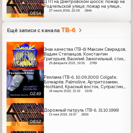
ДТП на Дмитровском шоссе; пожар на
Родчельской улице; пожар на улице
Плющиха
27 июля 2016, 22:05
2845
08:54
ТВ-6
Ещё записи с канала
Знак качества (ТВ-6) Максим Свиридов,
Вадим Степанцов, Константин
Григорьев, Василий Замогильный, стихи
от лысого человека
25 февраля 2021, 19:55
2789
Рекламный блок
Реклама (ТВ-6, 10.09.2001) Colgate,
Бочкарёв, Palmolive, Артритозамин,
Hochland, Красный восток, Супрастин,
Lady Speed Stick
18 марта 2022, 21:19
2109
02:49
Дорожный патруль (ТВ-6, 31.10.1996)
13 мая 2016, 16:57
2656
08:52