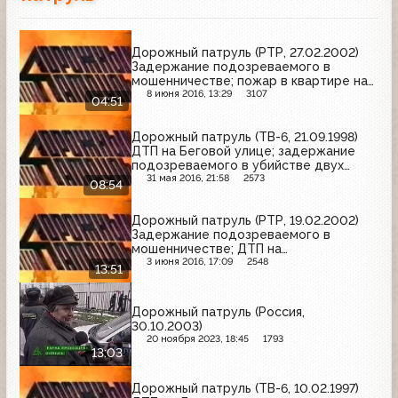
Дорожный патруль (РТР, 27.02.2002)
Задержание подозреваемого в
мошенничестве; пожар в квартире на
11-й Парковой улице; ДТП на МКАД
8 июня 2016, 13:29
3107
04:51
Дорожный патруль (ТВ-6, 21.09.1998)
ДТП на Беговой улице; задержание
подозреваемого в убийстве двух
женщин; ДТП на Щёлковском шоссе
31 мая 2016, 21:58
2573
08:54
Дорожный патруль (РТР, 19.02.2002)
Задержание подозреваемого в
мошенничестве; ДТП на
Краснодонской улице; ДТП на 16-й
3 июня 2016, 17:09
2548
13:51
Парковой улице
Дорожный патруль (Россия,
30.10.2003)
20 ноября 2023, 18:45
1793
13:03
Дорожный патруль (ТВ-6, 10.02.1997)