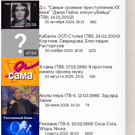
Д.с. "Самые громкие преступления XX
века" "Джон Гейси, клоун-убийца"
(ТВ6, 14.01.2002)
25 октября 2024, 18:13
882
25:58
Кабачок ОСП-Стулья (ТВ6, 24.02.2000)
Кортнев, Свиридова, Блестящие,
Расторгуев
20 ноября 2023, 18:18
1221
47:54
Я сама (ТВ6, 17.05.1995) Я простила
измену своему мужу
24 августа 2025, 23:11
516
Акулы пера (ТВ-6, 12.02.1996). Эдуард
Ханок
28 июня 2026, 14:33
74
Рекламный блок
Реклама (ТВ-6, 19.09.1999) Coca-Cola,
Wispa, Nivea
1 марта 2022, 16:53
1450