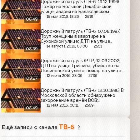
Дорожный патруль (ТВ-6, 19.12.1996)
Пожар на Большой Декабрьской
улице; авария на Балаклавском
проспекте; задержание
15 мая 2016, 18:26
2519
08:49
подозреваемых в краже
Дорожный патруль (ТВ-6, 07.08.1997)
Труп женщины в квартире на
Сухонской улице; ДТП на улице
Радио; убийство в квартире на
14 августа 2016, 03:00
2551
08:39
Каширском шоссе
Дорожный патруль (РТР, 12.03.2002)
ДТП на улице Гришина; убийство на
Люсиновской улице; пожар на улице
Неглинной
12 июня 2016, 23:06
2736
09:27
Дорожный патруль (ТВ-6, 12.10.1996) В
Московской области обнаружено
захоронение времён ВОВ;
вооружённое ограбление на
12 мая 2016, 08:11
2559
08:49
Открытом шоссе
ТВ-6
Ещё записи с канала