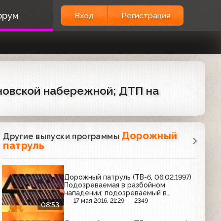
орум
Вход
Регистрация
ёновской набережной; ДТП на
Дорожный
Другие выпуски программы
патруль
Дорожный патруль (ТВ-6, 06.02.1997)
Подозреваемая в разбойном
нападении; подозреваемый в
хранении наркотиков; убийство на 8-й
17 мая 2016, 21:29
2349
08:53
улице Текстильщиков