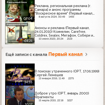
Добрый, Pantene Pro-V, Avon
Рекламный блок
Реклама, региональная реклама [г.
Самара] и анонс программы
"Воскресное время" (Первый канал,
13.11.2005) Я, 32, Лазолван, Росно,
8 августа 2024, 00:49
1493
07:04
Иммунорм, Л'Этуаль, Lindt, Йодомарин,
Капилар, Стопангин, Собинбанк,
Рекламный блок
Анонсы и реклама (Первый канал,
Чёрный жемчуг, Победа, Ингосстрах,
24.01.2010) Ксимелин, Carefree,
Причуда, Мир, Арбидол
Coldrex, Sealex, Мегафон, Собери и
познай человеческое тело, Ново-
10 июня 2023, 20:24
2119
04:21
Пассит, Фруктовый сад, Кальций D3-
Никомед, Garnier
Первый канал
Ещё записи с канала
В поисках утраченного (ОРТ, 17.06.1999)
Сергей Лемешев
13 января 2016, 11:49
2275
34:55
Доброе утро (ОРТ, январь 2000)
Фрагменты
15 марта 2015, 22:18
3227
10:17