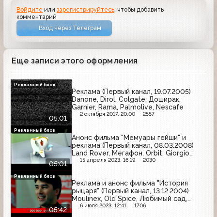
Войдите
или
зарегистрируйтесь
, чтобы добавить
комментарий
Вход через Телеграм
Еще записи этого оформления
Рекламный блок
Реклама (Первый канал, 19.07.2005)
Danone, Dirol, Colgate, Доширак,
Garnier, Rama, Palmolive, Nescafe
2 октября 2017, 20:00
2557
05:01
Рекламный блок
Анонс фильма "Мемуары гейши" и
реклама (Первый канал, 08.03.2008)
Land Rover, Мегафон, Orbit, Giorgio
Armani, Lay's, Компливит, Manhattan,
15 апреля 2023, 16:19
2030
05:01
Но-Шпа, Tuborg, Oriflame, Diesel
Рекламный блок
Реклама и анонс фильма "История
рыцаря" (Первый канал, 13.12.2004)
Moulinex, Old Spice, Любимый сад,
Samsung, Snickers, Л'Этуаль,
6 июля 2023, 12:41
1706
05:42
Бромгексин Берлин-Хеми, Home Credit,