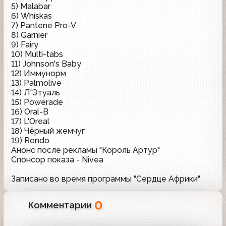
5) Malabar
6) Whiskas
7) Pantene Pro-V
8) Garnier
9) Fairy
10) Multi-tabs
11) Johnson's Baby
12) Иммунорм
13) Palmolive
14) Л'Этуаль
15) Powerade
16) Oral-B
17) L'Oreal
18) Чёрный жемчуг
19) Rondo
Анонс после рекламы "Король Артур"
Спонсор показа - Nivea
Записано во время программы "Сердце Африки"
0
Комментарии