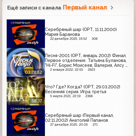
Первый канал
Ещё записи с канала
Серебряный шар (ОРТ, 11.11.2000)
Мария Баранова
22 декабря 2025, 19:52
308
Песня-2001 (ОРТ, январь 2002) Финал.
Первое отделение. Татьяна Буланова,
"Hi-Fi", Борис Моисеев, Валерия, Алсу и
др.
2 января 2022, 22:55
2923
03:28:52
Что? Где? Когда? (ОРТ, 29.03.2002)
Весенняя серия. Игра третья
5 марта 2021, 22:19
2368
58:37
Серебряный шар (Первый канал,
02.11.2002) Анатолий Папанов
27 декабря 2025, 20:05
271