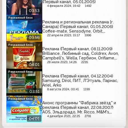
(Первый канал, 05.01.2005)
4 февраля 2024, 19:42
1492
03:53
Рекламный блок
Реклама и региональная реклама [г.
Самара] (Первый канал, 01.05.2006)
Coffee-mate, Sensodyne, Orbit,
Юнистрим, Курорты Краснодарского
22 апреля 2023, 15:17
1996
03:56
края, AOS, Sunsilk, Мастер, ДАК
Клиника, Жокей, Hansa, Креативное
Рекламный блок
Реклама (Первый канал, 08.11.2009)
рукоделие, Автосалон "Сок"
Brilliance, Любимый сад, Coldrex, Avon,
Campbell's, Wella, Гербион, Oriflame,
Ahmad Tea, Домик в деревне, Always,
28 июля 2023, 14:26
2235
04:01
Фастум-Гель, Essential
Рекламный блок
Реклама (Первый канал, 04.12.2004)
Samsung, Dirol, ПИТ, Л'Этуаль, Парнас,
Ariel, Arko
8 августа 2024, 00:41
1199
03:51
Рекламный блок
Анонс программы "Фабрика звёзд" и
реклама (Первый канал, 22.08.2007)
AOS, Эльдорадо, Mr. Ricco, M&M's,
BiMax, Яшма-Золото, Артро-Актив, Мир,
4 декабря 2021, 22:25
2791
04:01
Palmolive, Colgate