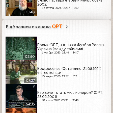
Слово пастыря (Первый канал, осень
2002)
8 августа 2024, 00:37
962
13:40
ОРТ
Ещё записи с канала
Время (ОРТ, 9.10.1999) Футбол Россия-
Украина (между таймами)
1 ноября 2023, 23:49
1447
02:50
Воскресенье (Останкино, 21.08.1994)
(не до конца)
10 марта 2025, 13:37
512
07:27
Кто хочет стать миллионером? (ОРТ,
28.02.2001)
20 июня 2022, 03:36
3548
54:35