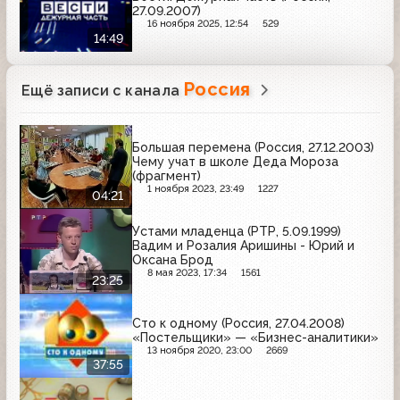
27.09.2007)
16 ноября 2025, 12:54
529
14:49
Россия
Ещё записи с канала
Большая перемена (Россия, 27.12.2003)
Чему учат в школе Деда Мороза
(фрагмент)
1 ноября 2023, 23:49
1227
04:21
Устами младенца (РТР, 5.09.1999)
Вадим и Розалия Аришины - Юрий и
Оксана Брод
8 мая 2023, 17:34
1561
23:25
Сто к одному (Россия, 27.04.2008)
«Постельщики» — «Бизнес-аналитики»
13 ноября 2020, 23:00
2669
37:55