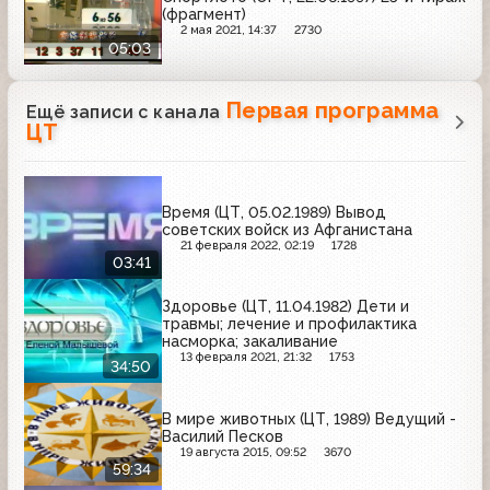
(фрагмент)
2 мая 2021, 14:37
2730
05:03
Первая программа
Ещё записи с канала
ЦТ
Время (ЦТ, 05.02.1989) Вывод
советских войск из Афганистана
21 февраля 2022, 02:19
1728
03:41
Здоровье (ЦТ, 11.04.1982) Дети и
травмы; лечение и профилактика
насморка; закаливание
13 февраля 2021, 21:32
1753
34:50
В мире животных (ЦТ, 1989) Ведущий -
Василий Песков
19 августа 2015, 09:52
3670
59:34