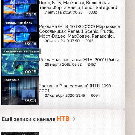
Плюс, Fairy, MaxFactor, Волшебная
тайна Форта Байяр, Lenor, Safeguard
7 августа 2019, 00:25
3332
03:15
Рекламный блок
Реклама (НТВ, 10.03.2000) Мир кожи в
Сокольниках, Renault Scenic, Fruttis,
Мост-Видео, MacCoffee, Panasonic,
Azira, Макфа, Пенталгин, Mynthon,
30 июля 2019, 17:50
2915
02:49
Билайн GSM, Orbit
Рекламная заставка
Рекламная заставка (НТВ, 2001) Рыбы
29 марта 2015, 08:52
2457
00:15
Заставка
Заставка "Час сериала" (НТВ, 1998-
2001)
27 октября 2020, 21:45
6094
00:14
НТВ
Ещё записи с канала