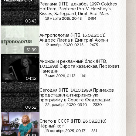
Рекламный блок
Реклама (НТВ, декабрь 1997) Coldrex
HotRem, Pantene Pro-V, Hershey's
Kisses, Safeguard, Dirol, Ace, Mars
19 марта 2015, 20:48
2494
03:43
Антропология (НТВ, 15.02.2001)
Андрес Лиепа и Дмитрий Аюпин
12 ноября 2020, 02:15
2475
51:39
Анонсы и рекламный блок (НТВ,
1.01.1998) Сирота казанская, Перехват,
Намедни
7 мая 2026, 01:13
141
04:12
Сегодня (НТВ, 14.10.1998) Примаков
представил антикризисную
программу в Совете Федерации
22 декабря 2020, 03:10
2330
08:52
Спето в СССР (НТВ, 26.09.2010)
Чёрный кот
13 октября 2025, 00:17
351
43:58