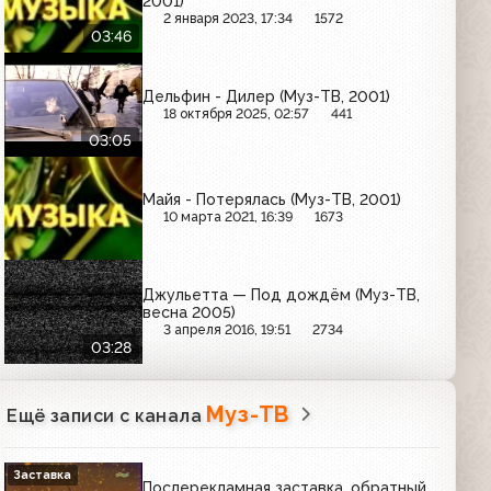
2001)
2 января 2023, 17:34
1572
03:46
Дельфин - Дилер (Муз-ТВ, 2001)
18 октября 2025, 02:57
441
03:05
Майя - Потерялась (Муз-ТВ, 2001)
10 марта 2021, 16:39
1673
Джульетта — Под дождём (Муз-ТВ,
весна 2005)
3 апреля 2016, 19:51
2734
03:28
Муз-ТВ
Ещё записи с канала
Заставка
Послерекламная заставка, обратный