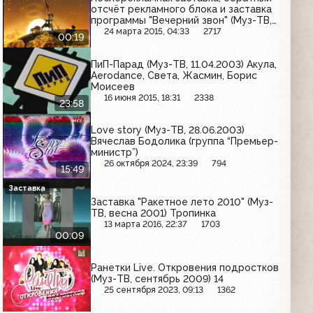
отсчёт рекламного блока и заставка
программы "Вечерний звон" (Муз-ТВ,
2002)
24 марта 2015, 04:33
2717
00:19
ПиП-Парад (Муз-ТВ, 11.04.2003) Акула,
Aerodance, Света, Жасмин, Борис
Моисеев
16 июня 2015, 18:31
2338
23:58
Love story (Муз-ТВ, 28.06.2003)
Вячеслав Бодолика (группа “Премьер-
министр”)
26 октября 2024, 23:39
794
15:49
Заставка
Заставка "Ракетное лето 2010" (Муз-
ТВ, весна 2001) Тропинка
13 марта 2016, 22:37
1703
00:09
Ранетки Live. Откровения подростков
(Муз-ТВ, сентябрь 2009) 14
25 сентября 2023, 09:13
1362