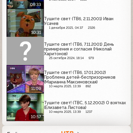
09:33
Тушите свет (ТВ6, 2.11.2001) Иван
Усачев
1 декабря 2021, 04:37
2326
10:31
Тушите свет! (ТВ6, 7.11.2001) День
примирения и согласия (Николай
Харитонов)
25 октября 2024, 18:14
979
Тушите свет! (ТВ6, 17.01.2002)
Проблема детей-беспризорников
(Марианна Максимовская)
10 марта 2025, 13:39
892
11:09
Тушите свет! (ТВС, 5.12.2002) О взятках
(Елизавета Листова)
10 марта 2025, 13:39
1237
10:57