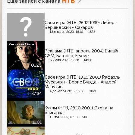
НТВ
Ещё записи с канала
Своя игра (НТВ, 25.12.1999) Либер -
Бершидский - Сахаров
13 января 2023, 16:01
1673
Рекламный блок
Реклама (НТВ, апрель 2004) Билайн
GSM, Балтика, Elseve
6 июля 2023, 12:28
1493
01:25
Своя игра (НТВ, 13.10.2001) Рафаэль
Мусаэлян - Борис Бурда - Андрей
Манухин
4 декабря 2015, 15:08
3021
37:34
Куклы (НТВ, 28.10.2001) Охота на
олигарха
11 мая 2025, 16:13
561
11:01