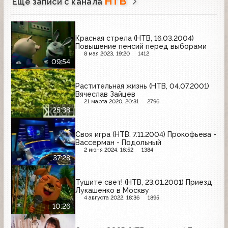
НТВ
Ещё записи с канала
Красная стрела (НТВ, 16.03.2004)
Повышение пенсий перед выборами
8 мая 2023, 19:20
1412
09:54
Растительная жизнь (НТВ, 04.07.2001)
Вячеслав Зайцев
21 марта 2020, 20:31
2796
25:38
Своя игра (НТВ, 7.11.2004) Прокофьева -
Вассерман - Подольный
2 июня 2024, 16:52
1384
37:28
Тушите свет! (НТВ, 23.01.2001) Приезд
Лукашенко в Москву
4 августа 2022, 18:36
1895
10:26