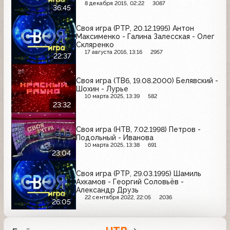
8 декабря 2015, 02:22
3087
36:45
Своя игра (РТР, 20.12.1995) Антон
Максименко - Галина Залесская - Олег
Скляренко
17 августа 2016, 13:16
2957
22:37
Своя игра (ТВ6, 19.08.2000) Белявский -
Шохин - Лурье
10 марта 2025, 13:39
582
23:32
Своя игра (НТВ, 7.02.1998) Петров -
Подольный - Иванова
10 марта 2025, 13:38
691
23:04
Своя игра (РТР, 29.03.1995) Шамиль
Ахкамов - Георгий Соловьёв -
Александр Друзь
22 сентября 2022, 22:05
2036
26:05