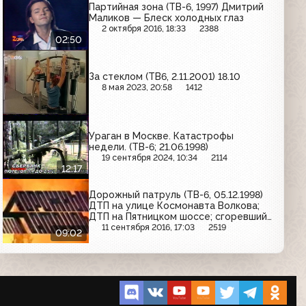
Партийная зона (ТВ-6, 1997) Дмитрий
Маликов — Блеск холодных глаз
2 октября 2016, 18:33
2388
02:50
За стеклом (ТВ6, 2.11.2001) 18.10
8 мая 2023, 20:58
1412
Ураган в Москве. Катастрофы
недели. (ТВ-6; 21.06.1998)
19 сентября 2024, 10:34
2114
12:17
Дорожный патруль (ТВ-6, 05.12.1998)
ДТП на улице Космонавта Волкова;
ДТП на Пятницком шоссе; сгоревший
коттедж в Наро-Фоминском районе
11 сентября 2016, 17:03
2519
09:02