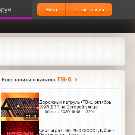
орум
Вход
Регистрация
ТВ-6
Ещё записи с канала
Дорожный патруль (ТВ-6, октябрь
1997) ДТП на Беговой улице
30 июля 2020, 16:48
2294
01:43
Своя игра (ТВ6, 29.07.2000) Дубов -