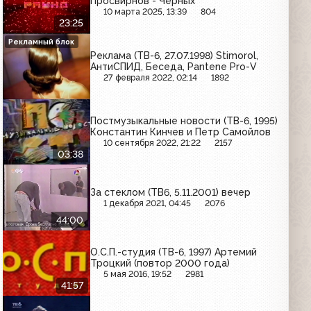
Просвирнов - Черных
10 марта 2025, 13:39
804
23:25
Рекламный блок
Реклама (ТВ-6, 27.07.1998) Stimorol,
АнтиСПИД, Беседа, Pantene Pro-V
27 февраля 2022, 02:14
1892
Постмузыкальные новости (ТВ-6, 1995)
Константин Кинчев и Петр Самойлов
10 сентября 2022, 21:22
2157
03:38
За стеклом (ТВ6, 5.11.2001) вечер
1 декабря 2021, 04:45
2076
44:00
О.С.П.-студия (ТВ-6, 1997) Артемий
Троцкий (повтор 2000 года)
5 мая 2016, 19:52
2981
41:57