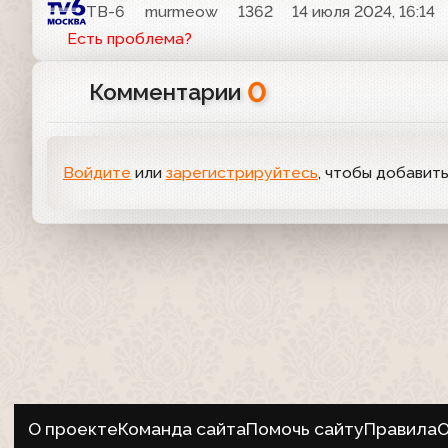
ТВ-6
murmeow
1362
14 июля 2024, 16:14
Есть проблема?
0
Комментарии
Войдите
или
зарегистрируйтесь
, чтобы добавит
О проекте
Команда сайта
Помочь сайту
Правила
О