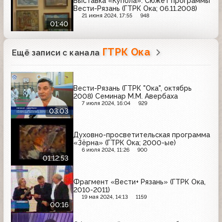
Выставка «Купола». Сюжет программы
Вести-Рязань (ГТРК Ока; 06.11.2008)
21 июня 2024, 17:55
948
01:40
ГТРК Ока
Ещё записи с канала
Вести-Рязань (ГТРК "Ока", октябрь
2008) Семинар М.М. Авербаха
7 июля 2024, 16:04
929
03:03
Духовно-просветительская программа
«Зёрна» (ГТРК Ока; 2000-ые)
6 июля 2024, 11:26
900
01:12:53
Фрагмент «Вести+ Рязань» (ГТРК Ока,
2010-2011)
19 мая 2024, 14:13
1159
00:16