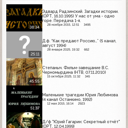
Эдвард Радзинский. Загадки истории.
(ОРТ, 16.10.1995) У нас от ума - одно
горе. Передача 1-я.
28 ноября 2015, 12:51
3495
38:34
Д.ф. “Как предают Россию…” (5 канал,
август 1994)
28 января 2025, 19:32
662
25:11
Степаныч. Фильм-завещание В.С.
Черномырдина (НТВ, 07.11.2010)
15 октября 2025, 11:32
345
45:55
Маленькие трагедии Юрия Любимова
(4 канал Останкино, 1992)
12 мая 2015, 16:14
2923
51:37
Д/ф "Юрий Гагарин: Секретный отчёт"
(ОРТ, 12.04.1999)