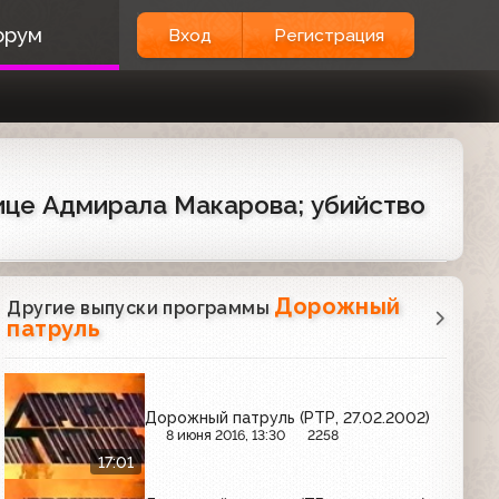
орум
Вход
Регистрация
лице Адмирала Макарова; убийство
Дорожный
Другие выпуски программы
патруль
Дорожный патруль (РТР, 27.02.2002)
8 июня 2016, 13:30
2258
17:01