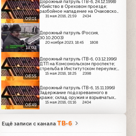
Дорожный патруль (ТВ-6, 24.12.1998)
Убийство в Ореховом проезде;
разбойное нападение на Очаковском
шоссе; труп мужчины на Бирюлёвской
31 мая 2016, 21:59
2434
09:01
улице
Дорожный патруль (Россия,
30.10.2003)
20 ноября 2023, 18:45
1808
13:03
Дорожный патруль (ТВ-6, 03.12.1996)
ДТП на Комсомольском проспекте;
стрельба в Институтском переулке;
стрельба в проезде завода "Серп и
15 мая 2016, 18:25
2398
08:55
молот"
Дорожный патруль (ТВ-6, 15.11.1996)
Задержание подозреваемого в
краже; склад оружия и взрывчатых
веществ на Воронцовской улице;
15 мая 2016, 01:16
2404
08:49
ДТП на Калужском шоссе
ТВ-6
Ещё записи с канала