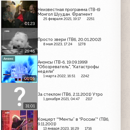
Неизвестная программа (ТВ-6)
Монгол Шуудан. Фрагмент
25 февраля 2021, 19:17
2251
01:23
Просто звери (ТВ6, 20.01.2002)
8 мая 2023, 17:24
1278
25:46
Анонс
Анонсы (ТВ-6, 19.09.1999)
"Обозреватель", "Катастрофы
недели"
1 марта 2022, 16:51
2242
01:05
За стеклом (ТВ6, 2.11.2001) Утро
1 декабря 2021, 04:47
2117
31:01
Концерт ““Менты” в “России”“ (ТВ6,
9.11.2001)
13 января 2023, 16:29
1716