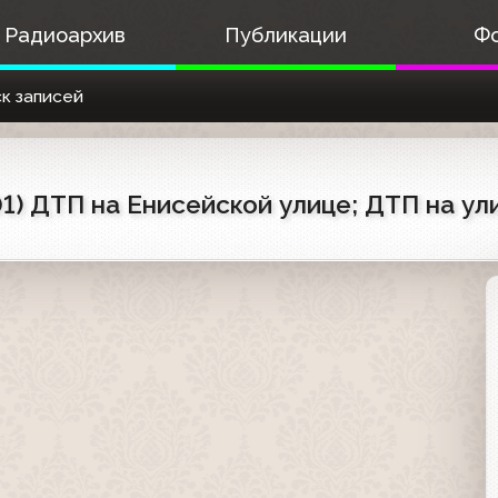
Радиоархив
Публикации
Ф
к записей
01) ДТП на Енисейской улице; ДТП на у