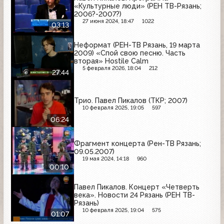
«Культурные люди» (РЕН ТВ-Рязань;
2006?-2007?)
27 июня 2024, 18:47
1022
03:13
Неформат (РЕН-ТВ Рязань, 19 марта
2009) «Спой свою песню. Часть
вторая» Hostile Calm
5 февраля 2026, 18:04
212
27:44
Трио. Павел Пикалов (ТКР; 2007)
10 февраля 2025, 19:05
597
06:24
Фрагмент концерта (Рен-ТВ Рязань;
09.05.2007)
19 мая 2024, 14:18
960
00:10
Павел Пикалов. Концерт «Четверть
века». Новости 24 Рязань (РЕН ТВ-
Рязань)
10 февраля 2025, 19:04
575
01:07