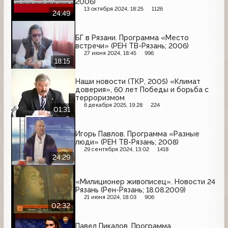
2006)
13 октября 2024, 18:25
1126
24:49
БГ в Рязани. Программа «Место
встречи» (РЕН ТВ-Рязань; 2006)
27 июня 2024, 18:45
996
18:15
Наши новости (ТКР, 2005) «Климат
доверия», 60 лет Победы и борьба с
терроризмом
6 декабря 2025, 19:28
224
01:31
Игорь Павлов. Программа «Разные
люди» (РЕН ТВ-Рязань; 2008)
29 сентября 2024, 13:02
1418
24:29
«Милиционер живописец». Новости 24
Рязань (Рен-Рязань; 18.08.2009)
21 июня 2024, 18:03
906
02:32
Павел Пикалов. Программа