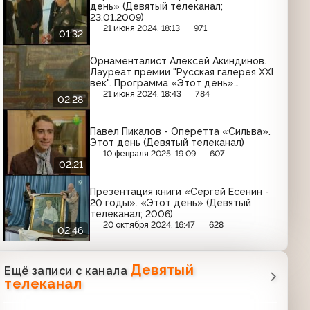
день» (Девятый телеканал;
23.01.2009)
21 июня 2024, 18:13
971
01:32
Орнаменталист Алексей Акиндинов.
Лауреат премии "Русская галерея ХХI
век". Программа «Этот день»
(Девятый телеканал; 10.10.2008)
21 июня 2024, 18:43
784
02:28
Павел Пикалов - Оперетта «Сильва».
Этот день (Девятый телеканал)
10 февраля 2025, 19:09
607
02:21
Презентация книги «Сергей Есенин -
20 годы». «Этот день» (Девятый
телеканал; 2006)
20 октября 2024, 16:47
628
02:46
Девятый
Ещё записи с канала
телеканал