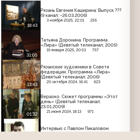
Рязань Евгения Каширина: Выпуск ???
(9 канал; ~26.03.2006)
3 ноября 2025, 22:01
255
18:43
Татьяна Доронина. Программа
«Лира» (Девятый телеканал; 2005)
19 января 2025, 20:53
757
31:05
Рязанские художники в Совете
федерации. Программа «Лира»
(Девятый телеканал; 2006)
20 октября 2024, 16:41
623
13:43
Вераоко. Сюжет программы «Этот
день» (Девятый телеканал;
23.01.2009)
21 июня 2024, 18:13
971
01:32
Интервью с Павлом Пикаловом
(Девятый телеканал; 2005)
10 февраля 2025, 19:02
601