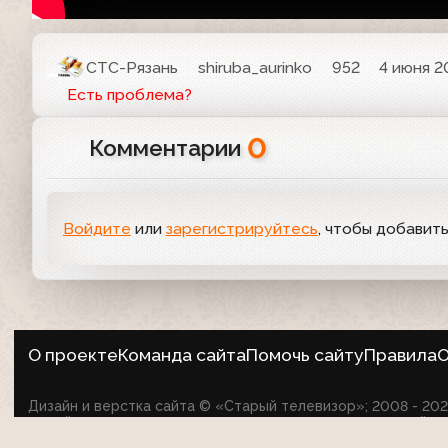
СТС-Рязань
shiruba_aurinko
952
4 июня 2
Есть проблема?
0
Комментарии
Войдите
или
зарегистрируйтесь
, чтобы добавит
О проекте
Команда сайта
Помочь сайту
Правила
О
Дизайн и верстка сайта © «Старый телевизор»; 2008 - 2
на сайте не оспаривает авторские права их создателей.