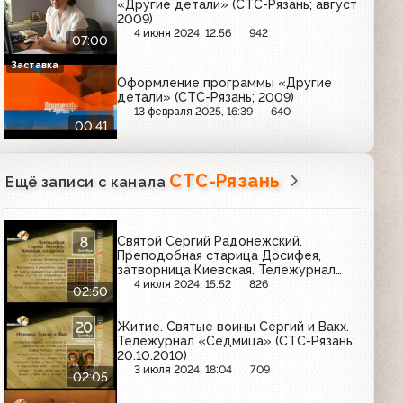
«Другие детали» (СТС-Рязань; август
2009)
4 июня 2024, 12:56
942
07:00
Заставка
Оформление программы «Другие
детали» (СТС-Рязань; 2009)
13 февраля 2025, 16:39
640
00:41
СТС-Рязань
Ещё записи с канала
Святой Сергий Радонежский.
Преподобная старица Досифея,
затворница Киевская. Тележурнал
«Седмица» (СТС-Рязань; 08.10.2010)
4 июля 2024, 15:52
826
02:50
Житие. Святые воины Сергий и Вакх.
Тележурнал «Седмица» (СТС-Рязань;
20.10.2010)
3 июля 2024, 18:04
709
02:05