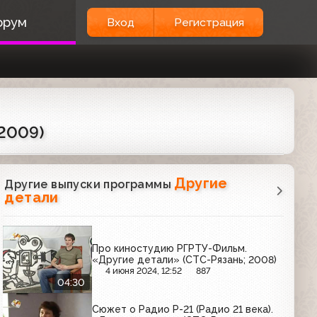
орум
Вход
Регистрация
.2009)
Другие
Другие выпуски программы
детали
Про киностудию РГРТУ-Фильм.
«Другие детали» (СТС-Рязань; 2008)
4 июня 2024, 12:52
887
04:30
Сюжет о Радио Р-21 (Радио 21 века).