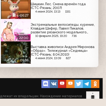
Шишкин Лес. Смена времён года
(СТС-Рязань; 2007)
4 июня 2024, 13:13
1151
06:27
Экстремальные велосипеды, курение,
Клавдия Шифер, Павел Пикалов,
развитие рязанского модельного
бизнеса. «То, что надо» (Либурна-ТВ;
10 февраля 2025, 19:20
736
22:00
лето 2007?)
Выставка живописи Андрея Миронова
«Образ». Тележурнал «Седмица»
(СТС-Рязань; 8.04.2010)
4 июня 2024, 13:09
827
05:18
надлежат их владельцам. Нахождение материалов