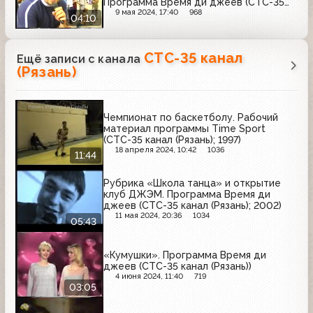
Программа Время ди джеев (СТС-35
канал (Рязань))
9 мая 2024, 17:40
968
04:10
СТС-35 канал
Ещё записи с канала
(Рязань)
Чемпионат по баскетболу. Рабочий
материал программы Time Sport
(СТС-35 канал (Рязань); 1997)
18 апреля 2024, 10:42
1036
11:44
Рубрика «Школа танца» и открытие
клуб ДЖЭМ. Программа Время ди
джеев (СТС-35 канал (Рязань); 2002)
11 мая 2024, 20:36
1034
05:43
«Кумушки». Программа Время ди
джеев (СТС-35 канал (Рязань))
4 июня 2024, 11:40
719
03:05