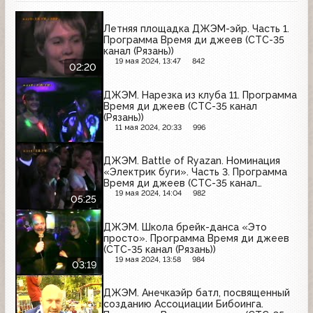
Летняя площадка ДЖЭМ-эйр. Часть 1.
Программа Время ди джеев (СТС-35
канал (Рязань))
19 мая 2024, 13:47
842
02:20
ДЖЭМ. Нарезка из клуба 11. Программа
Время ди джеев (СТС-35 канал
(Рязань))
11 мая 2024, 20:33
996
ДЖЭМ. Battle of Ryazan. Номинация
«Электрик буги». Часть 3. Программа
Время ди джеев (СТС-35 канал
(Рязань); 2001)
19 мая 2024, 14:04
982
05:25
ДЖЭМ. Школа брейк-данса «Это
просто». Программа Время ди джеев
(СТС-35 канал (Рязань))
19 мая 2024, 13:58
984
03:19
ДЖЭМ. Анечкаэйр батл, посвященный
созданию Ассоциации Бибоинга.