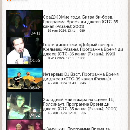
СраДЖЭМие года. Битва би-боев.
Программа Время ди джеев (СТС-35
канал (Рязань); 2001)
19 мая 2024, 13:41
989
04:11
Гости дискотеки «Добрый вечер»
(Сельмаш Рязань). Программа Время ди
джеев (СТС-35 канал (Рязань); 1996)
9 мая 2024, 17:13
1206
01:55
Интервью DJ Вэст. Программа Время
ди джеев (СТС-35 канал (Рязань))
4 июня 2024, 11:43
846
06:42
Холодный май и жара на сцене ТЦ
Полсинаут. Программа Время ди
джеев (СТС-35 канал (Рязань); 2000)
4 июня 2024, 12:01
916
04:52
«Кумушки». Программа Время ди