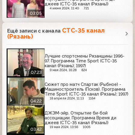
джеев (СТС-35 канал (Рязань))
4 июня 2024, 11:40
721
03:05
СТС-35 канал
Ещё записи с канала
(Рязань)
Лучшие спортсмены Рязанщины 1996-
97. Программа Time Sport (СТС-35
канал (Рязань); 1997)
9 мая 2024, 16:28
824
07:23
Сюжет про матч Спартак (Рыбное) -
Машиностроитель (Псков). Программа
Time Sport (СТС-35 канал (Рязань); 1997)
18 апреля 2024, 11:13
1164
04:22
ДЖЭМ-эйр. Открытие би-бой
ассоциации. Программа Время ди
джеев (СТС-35 канал (Рязань))
19 мая 2024, 13:56
1005
03:42