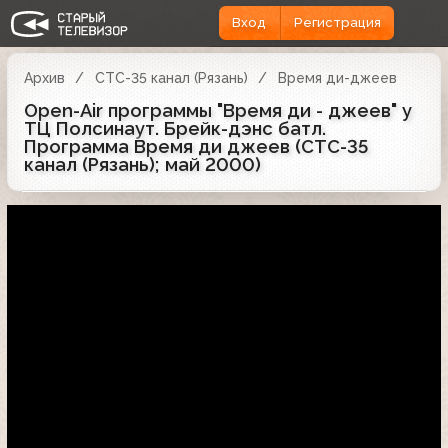
Вход
Регистрация
Архив
СТС-35 канал (Рязань)
Время ди-джеев
Open-Air программы "Время ди - джеев" у
ТЦ Полсинаут. Брейк-дэнс батл.
Программа Время ди джеев (СТС-35
канал (Рязань); май 2000)