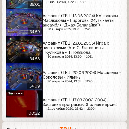
2 июня 2024, 15:28
1031
35:01
Алфавит (ТВЦ, 13.06.2004) Колтаковы -
Маслюковы - Пироговы (Музыканты
ансамбля “Джаз-Балалайка”)
28 января 2025, 19:21
752
34:59
Алфавит (ТВЦ, 23.01.2005) Игра с
писателями (А. и С. Литвиновы -
Г.Куликова - Т.Полякова)
30 апреля 2024, 13:50
1031
34:58
Алфавит (ТВЦ, 20.06.2004) Мосалёвы -
Соколовы - Ильины
30 апреля 2024, 13:51
1220
34:09
Заставка
Алфавит (ТВЦ, 17.03.2002-2004) -
Заставка программы (Полная версия)
21 декабря 2020, 23:42
2390
00:22