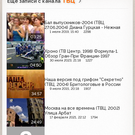
ТВЦ
Ещё записи с канала
Бал выпускников-2004 (ТВЦ,
27.06.2004) Диана Гурцкая - Нежная
1 июля 2019, 15:40
2298
03:25
Хроно (ТВ Центр, 1998) Формула-1.
Обзор Гран-При Франции-1997
30 июля 2023, 21:18
1227
04:50
Наша версия под грифом "Секретно"
(ТВЦ, 2004) Бритологовые в России
9 июля 2015, 20:18
1907
34:57
Москва на все времена (ТВЦ, 2002)
Улица Арбат
17 февраля 2021, 22:12
1794
24:49