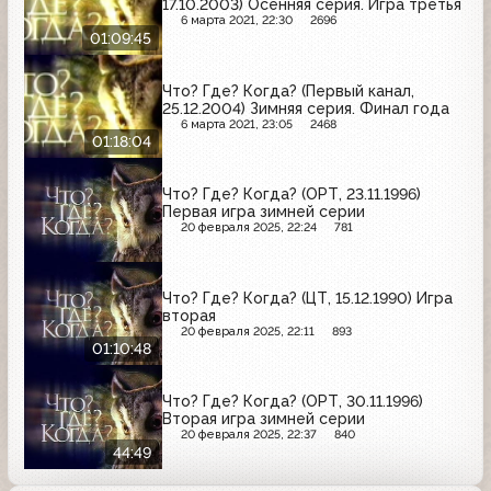
17.10.2003) Осенняя серия. Игра третья
6 марта 2021, 22:30
2696
01:09:45
Что? Где? Когда? (Первый канал,
25.12.2004) Зимняя серия. Финал года
6 марта 2021, 23:05
2468
01:18:04
Что? Где? Когда? (ОРТ, 23.11.1996)
Первая игра зимней серии
20 февраля 2025, 22:24
781
Что? Где? Когда? (ЦТ, 15.12.1990) Игра
вторая
20 февраля 2025, 22:11
893
01:10:48
Что? Где? Когда? (ОРТ, 30.11.1996)
Вторая игра зимней серии
20 февраля 2025, 22:37
840
44:49