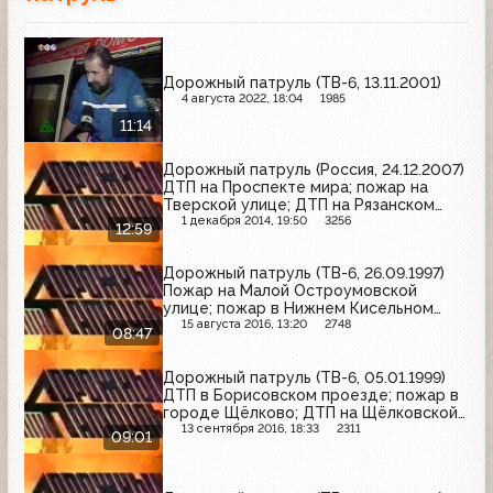
Дорожный патруль (ТВ-6, 13.11.2001)
4 августа 2022, 18:04
1985
11:14
Дорожный патруль (Россия, 24.12.2007)
ДТП на Проспекте мира; пожар на
Тверской улице; ДТП на Рязанском
проспекте
1 декабря 2014, 19:50
3256
12:59
Дорожный патруль (ТВ-6, 26.09.1997)
Пожар на Малой Остроумовской
улице; пожар в Нижнем Кисельном
переулке; пожар на Ореховом
15 августа 2016, 13:20
2748
08:47
бульваре
Дорожный патруль (ТВ-6, 05.01.1999)
ДТП в Борисовском проезде; пожар в
городе Щёлково; ДТП на Щёлковской
подъездной дороге
13 сентября 2016, 18:33
2311
09:01