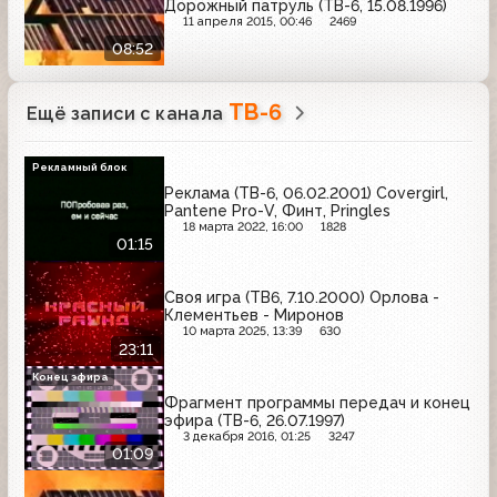
Дорожный патруль (ТВ-6, 15.08.1996)
11 апреля 2015, 00:46
2469
08:52
ТВ-6
Ещё записи с канала
Рекламный блок
Реклама (ТВ-6, 06.02.2001) Covergirl,
Pantene Pro-V, Финт, Pringles
18 марта 2022, 16:00
1828
01:15
Своя игра (ТВ6, 7.10.2000) Орлова -
Клементьев - Миронов
10 марта 2025, 13:39
630
23:11
Конец эфира
Фрагмент программы передач и конец
эфира (ТВ-6, 26.07.1997)
3 декабря 2016, 01:25
3247
01:09