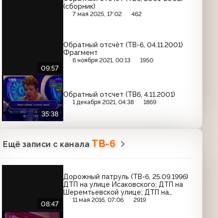
(сборник)
7 мая 2025, 17:02
462
Обратный отсчёт (ТВ-6, 04.11.2001)
Фрагмент
6 ноября 2021, 00:13
1950
09:57
Обратный отсчет (ТВ6, 4.11.2001)
1 декабря 2021, 04:38
1869
35:38
ТВ-6
Ещё записи с канала
Дорожный патруль (ТВ-6, 25.09.1996)
ДТП на улице Исаковского; ДТП на
Шеремтьевской улице; ДТП на
Дмитровском шоссе
11 мая 2016, 07:06
2919
08:47