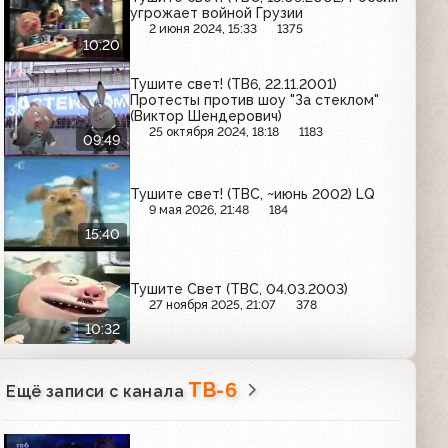
угрожает войной Грузии
2 июня 2024, 15:33
1375
10:20
Тушите свет! (ТВ6, 22.11.2001)
Протесты против шоу "За стеклом"
(Виктор Шендерович)
25 октября 2024, 18:18
1183
09:49
Тушите свет! (ТВС, ~июнь 2002) LQ
9 мая 2026, 21:48
184
15:40
Тушите Свет (ТВС, 04.03.2003)
27 ноября 2025, 21:07
378
10:32
ТВ-6
Ещё записи с канала