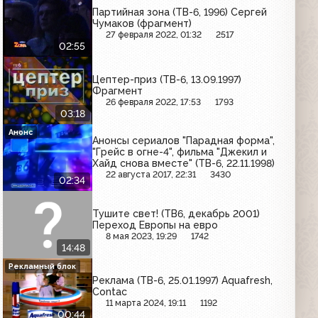
Партийная зона (ТВ-6, 1996) Сергей
Чумаков (фрагмент)
27 февраля 2022, 01:32
2517
02:55
Цептер-приз (ТВ-6, 13.09.1997)
Фрагмент
26 февраля 2022, 17:53
1793
03:18
Анонс
Анонсы сериалов "Парадная форма",
"Грейс в огне-4", фильма "Джекил и
Хайд снова вместе" (ТВ-6, 22.11.1998)
22 августа 2017, 22:31
3430
02:34
Тушите свет! (ТВ6, декабрь 2001)
Переход Европы на евро
8 мая 2023, 19:29
1742
14:48
Рекламный блок
Реклама (ТВ-6, 25.01.1997) Aquafresh,
Contac
11 марта 2024, 19:11
1192
00:44