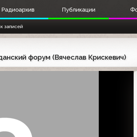
Радиоархив
Публикации
Ф
к записей
жданский форум (Вячеслав Крискевич)