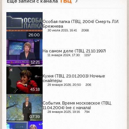
ТВЦ
Ещё записи с канала
Особая папка (ТВЦ, 2004) Смерть Л.И.
Брежнева
30 июля 2015, 16:41
2068
26:00
На самом деле (ТВЦ, 21.10.1997)
11 января 2024, 17:30
1157
12:21
Кухня (ТВЦ, 23.01.2003) Ночные
снайперы
29 января 2026, 20:50
206
45:18
События. Время московское (ТВЦ,
11.04.2004) (не с начала)
28 января 2025, 19:16
794
07:39