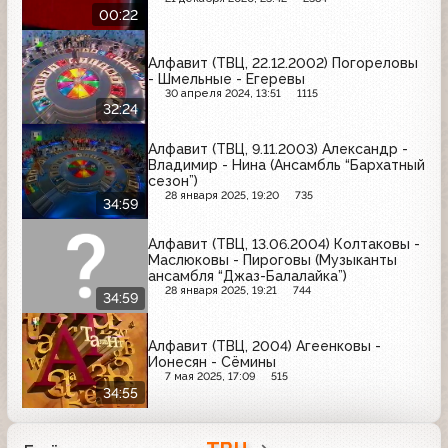
00:22
Алфавит (ТВЦ, 22.12.2002) Погореловы
- Шмельные - Егеревы
30 апреля 2024, 13:51
1115
32:24
Алфавит (ТВЦ, 9.11.2003) Александр -
Владимир - Нина (Ансамбль “Бархатный
сезон”)
28 января 2025, 19:20
735
34:59
Алфавит (ТВЦ, 13.06.2004) Колтаковы -
Маслюковы - Пироговы (Музыканты
ансамбля “Джаз-Балалайка”)
28 января 2025, 19:21
744
34:59
Алфавит (ТВЦ, 2004) Агеенковы -
Ионесян - Сёмины
7 мая 2025, 17:09
515
34:55