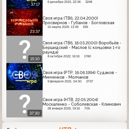
6 декабря 2015, 22:36
3248
37:17
Своя игра (ТВ6, 22.04.2000)
Просвирнов - Губанов - Богловская
10 марта 2025, 13:39
595
23:37
Своя игра (ТВ6, 18.03.2000) Воробьёв -
Бершидский - Маслов (с концовки 1-го
раунда)
8 октября 2022, 16:16
1780
15:10
Своя игра (РТР, 16.06.1994) Судаков -
Минченков - Молчанов
9 февраля 2021, 04:30
2737
Своя игра (НТВ, 22.05.2004)
Москаленко - Соболевская - Климович
28 января 2025, 19:16
705
37:30