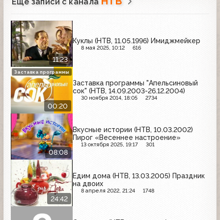
НТВ
Ещё записи с канала
Куклы (НТВ, 11.05.1996) Имиджмейкер
8 мая 2025, 10:12
616
11:23
Заставка программы
Заставка программы "Апельсиновый
сок" (НТВ, 14.09.2003-26.12.2004)
30 ноября 2014, 18:05
2734
00:20
Вкусные истории (НТВ, 10.03.2002)
Пирог «Весеннее настроение»
13 октября 2025, 19:17
301
08:08
Едим дома (НТВ, 13.03.2005) Праздник
на двоих
8 апреля 2022, 21:24
1748
24:42