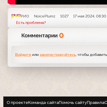
РИО
NoicePlumz
1027
17 мая 2024, 08:30
Есть проблема?
0
Комментарии
Войдите
или
зарегистрируйтесь
, чтобы добавит
О проекте
Команда сайта
Помочь сайту
Правила
О