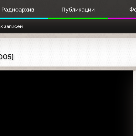
Радиоархив
Публикации
Ф
к записей
005]