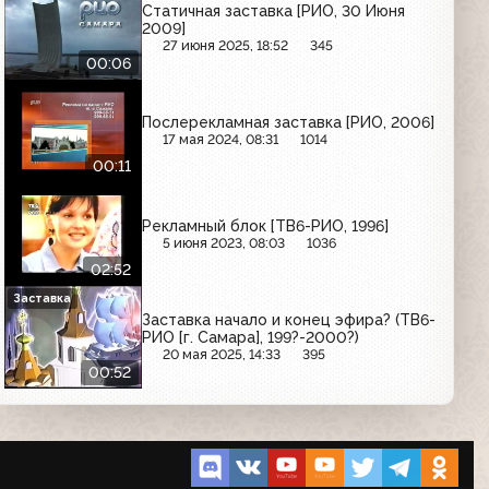
Статичная заставка [РИО, 30 Июня
2009]
27 июня 2025, 18:52
345
00:06
Послерекламная заставка [РИО, 2006]
17 мая 2024, 08:31
1014
00:11
Рекламный блок [ТВ6-РИО, 1996]
5 июня 2023, 08:03
1036
02:52
Заставка
Заставка начало и конец эфира? (ТВ6-
РИО [г. Самара], 199?-2000?)
20 мая 2025, 14:33
395
00:52