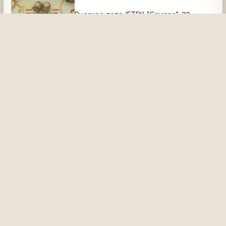
Русское лото (ГТРК "Самара", 22
ноября 2000), въездной тираж
12 января 2023, 23:09
1425
59:51
Рекламный блок
Рекламный блок (1) [ГТРК Самара, 1997]
20 января 2023, 09:12
1347
01:32
Неизвестная программа (ГТРК Самара)
Выбор компьютера
5 января 2021, 14:38
2223
04:09
Барды в Самаре (ГТРК Самара, ~1996)
3 февраля 2022, 03:44
1364
07:33
О проекте
Команда сайта
Помочь сайту
Правила
Обратная связь
Пользователи