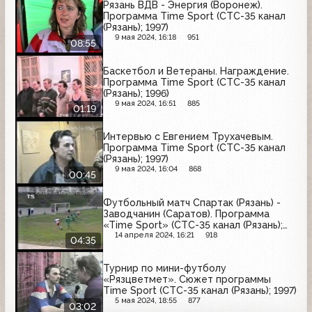
Рязань ВДВ - Энергия (Воронеж).
Программа Time Sport (СТС-35 канал
(Рязань); 1997)
9 мая 2024, 16:18
951
08:55
Баскетбол и Ветераны. Награждение.
Программа Time Sport (СТС-35 канал
(Рязань); 1996)
9 мая 2024, 16:51
885
01:19
Интервью с Евгением Трухачевым.
Программа Time Sport (СТС-35 канал
(Рязань); 1997)
9 мая 2024, 16:04
868
00:45
Футбольный матч Спартак (Рязань) -
Заводчанин (Саратов). Программа
«Time Sport» (СТС-35 канал (Рязань);
1996)
14 апреля 2024, 16:21
918
04:35
Турнир по мини-футболу
«Рязцветмет». Сюжет программы
Time Sport (СТС-35 канал (Рязань); 1997)
5 мая 2024, 18:55
877
03:02