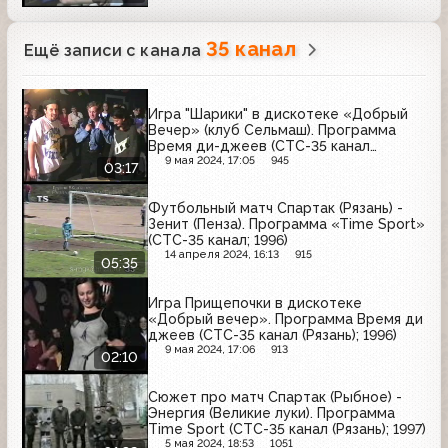
35 канал
Ещё записи с канала
Игра "Шарики" в дискотеке «Добрый
Вечер» (клуб Сельмаш). Программа
Время ди-джеев (СТС-35 канал
(Рязань); 1996)
9 мая 2024, 17:05
945
03:17
Футбольный матч Спартак (Рязань) -
Зенит (Пенза). Программа «Time Sport»
(СТС-35 канал; 1996)
14 апреля 2024, 16:13
915
05:35
Игра Прищепочки в дискотеке
«Добрый вечер». Программа Время ди
джеев (СТС-35 канал (Рязань); 1996)
9 мая 2024, 17:06
913
02:10
Сюжет про матч Спартак (Рыбное) -
Энергия (Великие луки). Программа
Time Sport (СТС-35 канал (Рязань); 1997)
5 мая 2024, 18:53
1051