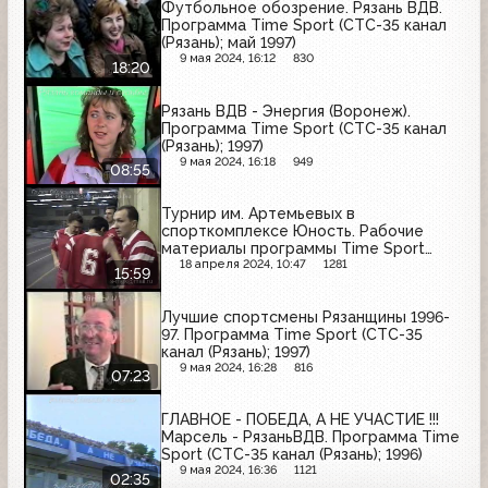
Футбольное обозрение. Рязань ВДВ.
Программа Time Sport (СТС-35 канал
(Рязань); май 1997)
9 мая 2024, 16:12
830
18:20
Рязань ВДВ - Энергия (Воронеж).
Программа Time Sport (СТС-35 канал
(Рязань); 1997)
9 мая 2024, 16:18
949
08:55
Турнир им. Артемьевых в
спорткомплексе Юность. Рабочие
материалы программы Time Sport
(СТС-35 канал (Рязань); 1997)
18 апреля 2024, 10:47
1281
15:59
Лучшие спортсмены Рязанщины 1996-
97. Программа Time Sport (СТС-35
канал (Рязань); 1997)
9 мая 2024, 16:28
816
07:23
ГЛАВНОЕ - ПОБЕДА, А НЕ УЧАСТИЕ !!!
Марсель - РязаньВДВ. Программа Time
Sport (СТС-35 канал (Рязань); 1996)
9 мая 2024, 16:36
1121
02:35