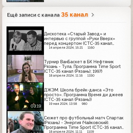
35 канал
Ещё записи с канала
Дискотека «Старый Завод» и
интервью с группой «Руки Вверх»
перед концертом (СТС-35 канал
(Рязань))
14 апреля 2024, 15:21
1160
Турнир ВанБаскет в БК Нефтяник
Рязань - Тула. Программа Time Sport
(СТС-35 канал (Рязань); 1997)
18 апреля 2024, 11:16
1330
ДЖЭМ. Школа брейк-данса «Это
просто». Программа Время ди джеев
(СТС-35 канал (Рязань))
19 мая 2024, 13:58
980
03:19
Сюжет про футбольный матч Спартак
(Рязань) - Энергия (Чайковский).
Программа Time Sport (СТС-35 канал
(Рязань); 1997)
18 апреля 2024, 11:11
1109