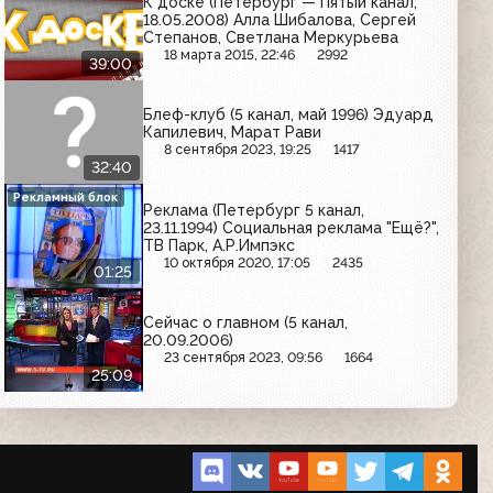
К доске (Петербург — Пятый канал,
18.05.2008) Алла Шибалова, Сергей
Степанов, Светлана Меркурьева
18 марта 2015, 22:46
2992
39:00
Блеф-клуб (5 канал, май 1996) Эдуард
Капилевич, Марат Рави
8 сентября 2023, 19:25
1417
32:40
Рекламный блок
Реклама (Петербург 5 канал,
23.11.1994) Социальная реклама "Ещё?",
ТВ Парк, А.Р.Импэкс
10 октября 2020, 17:05
2435
01:25
Сейчас о главном (5 канал,
20.09.2006)
23 сентября 2023, 09:56
1664
25:09