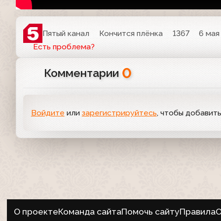
Пятый канал
Кончится плёнка
1367
6 мая
Есть проблема?
0
Комментарии
Войдите
или
зарегистрируйтесь
, чтобы добавит
О проекте
Команда сайта
Помочь сайту
Правила
О