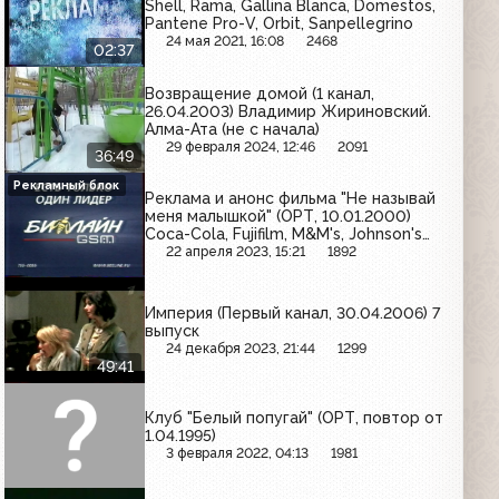
Shell, Rama, Gallina Blanca, Domestos,
Pantene Pro-V, Orbit, Sanpellegrino
24 мая 2021, 16:08
2468
02:37
Возвращение домой (1 канал,
26.04.2003) Владимир Жириновский.
Алма-Ата (не с начала)
29 февраля 2024, 12:46
2091
36:49
Рекламный блок
Реклама и анонс фильма "Не называй
меня малышкой" (ОРТ, 10.01.2000)
Coca-Cola, Fujifilm, M&M's, Johnson's
Baby, MaxFactor, Галстена, Билайн
22 апреля 2023, 15:21
1892
GSM, Pantene Pro-V, МТС, Orbit
Империя (Первый канал, 30.04.2006) 7
выпуск
24 декабря 2023, 21:44
1299
49:41
Клуб "Белый попугай" (ОРТ, повтор от
1.04.1995)
3 февраля 2022, 04:13
1981