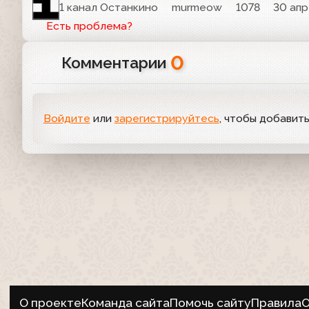
1 канал Останкино
murmeow
1078
30 апр
Есть проблема?
0
Комментарии
Войдите
или
зарегистрируйтесь
, чтобы добавит
О проекте
Команда сайта
Помочь сайту
Правила
О