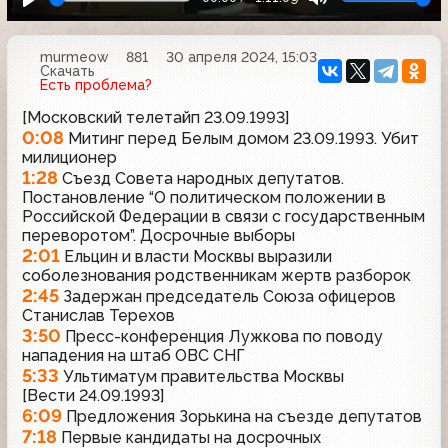
murmeow
881
30 апреля 2024, 15:03
Скачать
Есть проблема?
[Московский телетайп 23.09.1993]
0:08
Митинг перед Белым домом 23.09.1993. Убит
милиционер
1:28
Съезд Совета народных депутатов.
Постановление “О политическом положении в
Российской Федерации в связи с государственным
переворотом”. Досрочные выборы
2:01
Ельцин и власти Москвы выразили
соболезнования родственникам жертв разборок
2:45
Задержан председатель Союза офицеров
Станислав Терехов
3:50
Пресс-конференция Лужкова по поводу
нападения на штаб ОВС СНГ
5:33
Ультиматум правительства Москвы
[Вести 24.09.1993]
6:09
Предложения Зорькина на съезде депутатов
7:18
Первые кандидаты на досрочных