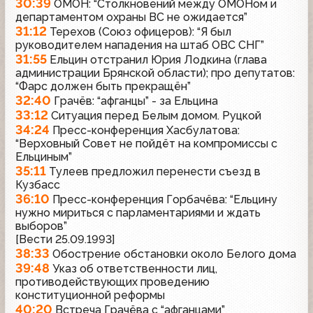
30:39
ОМОН: “Столкновений между ОМОНом и
департаментом охраны ВС не ожидается”
31:12
Терехов (Союз офицеров): “Я был
руководителем нападения на штаб ОВС СНГ”
31:55
Ельцин отстранил Юрия Лодкина (глава
администрации Брянской области); про депутатов:
“Фарс должен быть прекращён”
32:40
Грачёв: “афганцы” - за Ельцина
33:12
Ситуация перед Белым домом. Руцкой
34:24
Пресс-конференция Хасбулатова:
“Верховный Совет не пойдёт на компромиссы с
Ельциным”
35:11
Тулеев предложил перенести съезд в
Кузбасс
36:10
Пресс-конференция Горбачёва: “Ельцину
нужно мириться с парламентариями и ждать
выборов”
[Вести 25.09.1993]
38:33
Обострение обстановки около Белого дома
39:48
Указ об ответственности лиц,
противодействующих проведению
конституционной реформы
40:20
Встреча Грачёва с “афганцами”