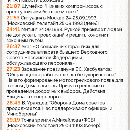
[ИТА Новости 25.09.1993]
21:07
Шумейко: "Никаких компромиссов с
преступниками быть не может"
21:53
Ситуация в Москве 24-25.09.1993
[Московский телетайп 25.09.1993 (день)]
24:41
Митинг 24.09.1993. Руцкой призывает людей
не допускать провокаций и решить конфликт
законным путём
26:37
Указ «О социальных гарантиях для
сотрудников аппарата бывшего Верховного
Совета Российской Федерации и
обслуживающего персонала»
27:23
Заседание президиума ВС. Хасбулатов:
“Общая оценка работы съезда безукоризненна”.
Начато формирование мотострелкового полка для
охраны Дома советов. Принято решение о
проведении досрочных выборов. Действия
Ельцина - госпереворот
28:49
В. Уражцев: “Оборона Дома советов
продолжается. Нас поддерживают офицеры и
Минобороны”
29:19
Точка зрения А.Михайлова (ФСБ)
[Московский телетайп 25.09.1993 (вечер)]