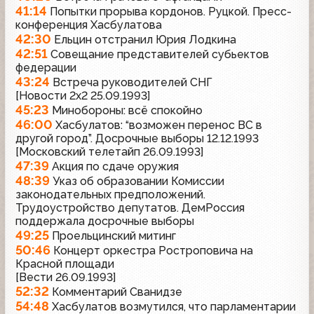
41:14
Попытки прорыва кордонов. Руцкой. Пресс-
конференция Хасбулатова
42:30
Ельцин отстранил Юрия Лодкина
42:51
Совещание представителей субьектов
федерации
43:24
Встреча руководителей СНГ
[Новости 2х2 25.09.1993]
45:23
Минобороны: всё спокойно
46:00
Хасбулатов: “возможен перенос ВС в
другой город”. Досрочные выборы 12.12.1993
[Московский телетайп 26.09.1993]
47:39
Акция по сдаче оружия
48:39
Указ об образовании Комиссии
законодательных предположений.
Трудоустройство депутатов. ДемРоссия
поддержала досрочные выборы
49:25
Проельцинский митинг
50:46
Концерт оркестра Ростроповича на
Красной площади
[Вести 26.09.1993]
52:32
Комментарий Сванидзе
54:48
Хасбулатов возмутился, что парламентарии