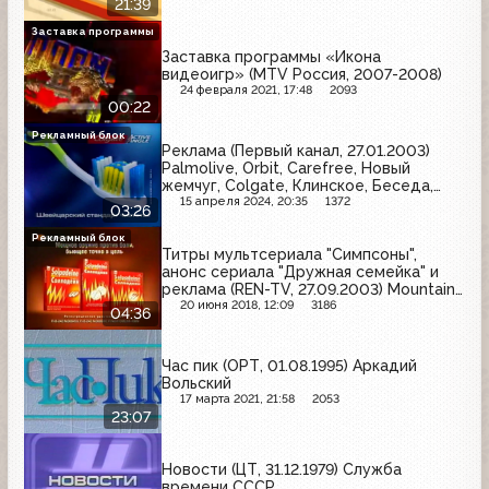
21:39
Заставка программы
Заставка программы «Икона
видеоигр» (MTV Россия, 2007-2008)
24 февраля 2021, 17:48
2093
00:22
Рекламный блок
Реклама (Первый канал, 27.01.2003)
Palmolive, Orbit, Carefree, Новый
жемчуг, Colgate, Клинское, Беседа,
Campina, Lady Speed Stick
15 апреля 2024, 20:35
1372
03:26
Рекламный блок
Титры мультсериала "Симпсоны",
анонс сериала "Дружная семейка" и
реклама (REN-TV, 27.09.2003) Mountain
Dew, Lay's, Fa, Chupa Chups, Solpadeine,
20 июня 2018, 12:09
3186
04:36
Absolut, Пиковит, Пемос
Час пик (ОРТ, 01.08.1995) Аркадий
Вольский
17 марта 2021, 21:58
2053
23:07
Новости (ЦТ, 31.12.1979) Служба
времени СССР