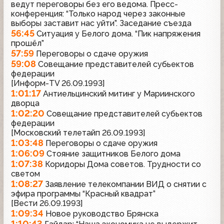
ведут переговоры без его ведома. Пресс-
конференция: “Только народ через законные
выборы заставит нас уйти”. Заседание съезда
56:45
Ситуация у Белого дома. “Пик напряжения
прошёл”
57:59
Переговоры о сдаче оружия
59:08
Совещание представителей субьектов
федерации
[Информ-TV 26.09.1993]
1:01:17
Антиельцинский митинг у Мариинского
дворца
1:02:20
Совещание представителей субьектов
федерации
[Московский телетайп 26.09.1993]
1:03:48
Переговоры о сдаче оружия
1:06:09
Стояние защитников Белого дома
1:07:38
Коридоры Дома советов. Трудности со
светом
1:08:27
Заявление телекомпании ВИД о снятии с
эфира программы “Красный квадрат”
[Вести 26.09.1993]
1:09:34
Новое руководство Брянска
1:10:43