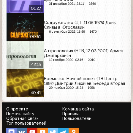
31 декабря 2021, 23:11
2369
01:27
Содружество (ЦТ, 11.05.1975) День
Сливы в Югославии
6 сентября 2022, 18:59
1470
00:51
Антропология (НТВ, 12.03.2001) Армен
Джигарханян
12 ноября 2020, 02:16
2010
42:15
Времечко. Ночной полет (ТВ Центр,
1997) Дмитрий Лихачев. Беседа вторая
29 ноября 2020, 15:28
1958
40:41
О проекте
Команда сайта
Помочь сайту
Правила
Обратная связь
Пользователи
Топ пользователей