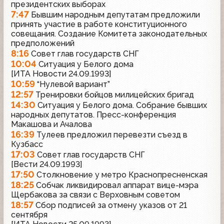
президентских выборах
7:47
Бывшим народным депутатам предложили
принять участие в работе конституционного
совещания. Создание Комитета законодательных
предположений
8:16
Совет глав государств СНГ
10:04
Ситуация у Белого дома
[ИТА Новости 24.09.1993]
10:59
“Нулевой вариант”
12:57
Тренировки бойцов милицейских бригад
14:30
Ситуация у Белого дома. Собрание бывших
народных депутатов. Пресс-конференция
Макашова и Ачалова
16:39
Тулеев предложил перевезти съезд в
Кузбасс
17:03
Совет глав государств СНГ
[Вести 24.09.1993]
17:50
Столкновение у метро Краснопресненская
18:25
Собчак ликвидировал аппарат вице-мэра
Щербакова за связи с Верховным советом
18:57
Сбор подписей за отмену указов от 21
сентября