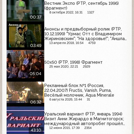
Вестник Экспо (РТР, сентябрь 1996)
(фрагмент)
8 октября 2022, 16:31
1327
00:37
Анонс
Анонсы и предвыборный ролик (РТР,
10.12.1999) "Урмас Отт с Владимиром
Жириновским"; "На здоровье!"; "Аншлаг.
Полный вперёд!"; юбилейный концерт
13 апреля 2018, 16:54
4759
03:49
Людмилы Зыкиной; "30 лет вместе"
50x50 (РТР, 1998) Фрагмент
25 мая 2020, 22:21
2929
05:04
Рекламный блок №1 (Россия,
22.04.2007) Fructis, Vanish, Puma,
Весёлый молочник, Aqua Minerale
6 августа 2026, 15:44
31
06:32
Уральский вариант (РТР, январь 1994)
Визит Анни Жирардо в Магнитогорск;
международный автопробег прошёл
через город Миасс
12 июня 2015, 17:39
2354
43:10