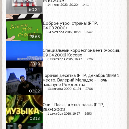
16.10.2010)
14 июня 2023, 20:20
1441
50:34
Доброе утро, страна! (РТР,
04.03.2000)
24 октября 2015, 18:21
2542
28:58
Специальный корреспондент (Россия,
09.04.2006) Косово
6 сентября 2015, 16:47
2797
33:19
Горячая десятка (РТР, декабрь 1995) 1
место. Валерий Меладзе - Ночь
накануне Рождества
13 августа 2020, 01:24
2706
03:22
Они - Плачь, детка, плачь (РТР,
29.04.2001)
1 декабря 2018, 19:57
2550
03:13