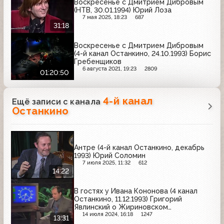
Воскресенье с Дмитрием Дибровым
(НТВ, 30.01.1994) Юрий Лоза
7 мая 2025, 18:23
687
31:18
Воскресенье с Дмитрием Дибровым
(4-й канал Останкино, 24.10.1993) Борис
Гребенщиков
6 августа 2021, 19:23
2809
01:20:50
4-й канал
Ещё записи с канала
Останкино
Антре (4-й канал Останкино, декабрь
1993) Юрий Соломин
7 июля 2025, 11:32
612
14:22
В гостях у Ивана Кононова (4 канал
Останкино, 11.12.1993) Григорий
Явлинский о Жириновском
(фрагменты)
14 июля 2024, 16:18
1247
13:31