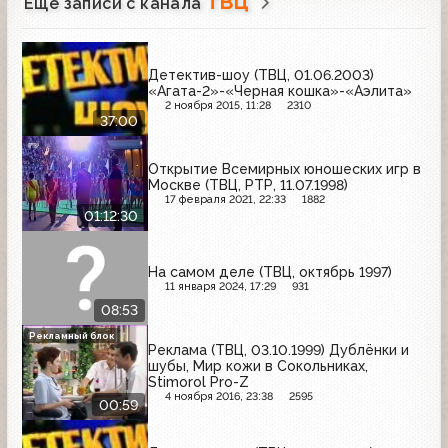
ТВЦ
Ещё записи с канала
Детектив-шоу (ТВЦ, 01.06.2003)
«Агата-2»-«Черная кошка»-«Аэлита»
2 ноября 2015, 11:28
2310
37:00
Открытие Всемирных юношеских игр в
Москве (ТВЦ, РТР, 11.07.1998)
17 февраля 2021, 22:33
1882
01:12:30
На самом деле (ТВЦ, октябрь 1997)
11 января 2024, 17:29
931
08:53
Рекламный блок
Реклама (ТВЦ, 03.10.1999) Дублёнки и
шубы, Мир кожи в Сокольниках,
Stimorol Pro-Z
4 ноября 2016, 23:38
2595
00:59