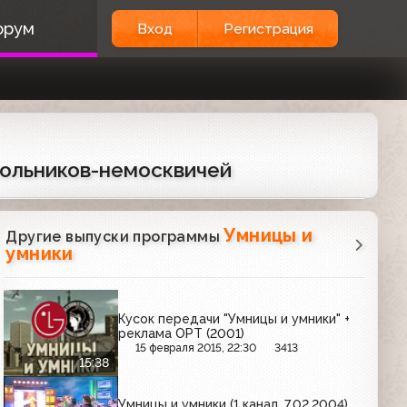
орум
Вход
Регистрация
школьников-немосквичей
Умницы и
Другие выпуски программы
умники
Кусок передачи "Умницы и умники" +
реклама ОРТ (2001)
15 февраля 2015, 22:30
3413
15:38
Умницы и умники (1 канал, 7.02.2004)