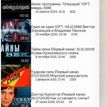
Анонс программы "Операция" (ОРТ,
январь 1996)
15 апреля 2024, 21:31
1631
00:31
Один на один (ОРТ, 08.12.1996) Виктор
Зоркальцев и Владимир Пансков
23 ноября 2020, 22:38
1726
28:01
Тайны века (Первый канал, 31.10.2006)
Хозяин Кремлевского пляжа
8 октября 2015, 12:46
2816
51:57
Ударная сила (Первый канал,
27.07.2003) Морской разрушитель
1 февраля 2015, 17:45
2319
Доктор Курпатов (Первый канал,
26.07.2006) Как остановить слезы?
27 июля 2026, 00:22
54
25:41