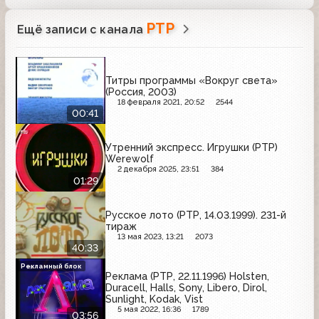
РТР
Ещё записи с канала
Титры программы «Вокруг света»
(Россия, 2003)
18 февраля 2021, 20:52
2544
00:41
Утренний экспресс. Игрушки (РТР)
Werewolf
2 декабря 2025, 23:51
384
01:29
Русское лото (РТР, 14.03.1999). 231-й
тираж
13 мая 2023, 13:21
2073
40:33
Рекламный блок
Реклама (РТР, 22.11.1996) Holsten,
Duracell, Halls, Sony, Libero, Dirol,
Sunlight, Kodak, Vist
5 мая 2022, 16:36
1789
03:56