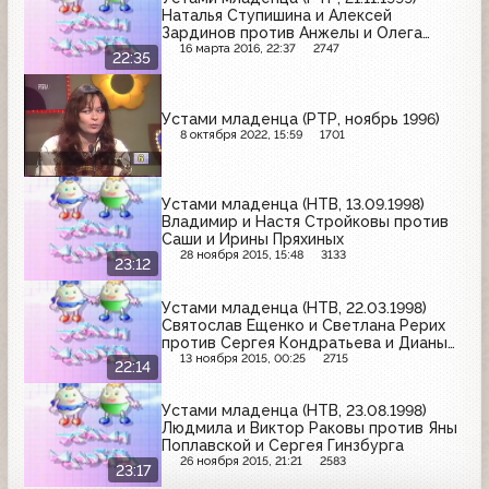
Наталья Ступишина и Алексей
Зардинов против Анжелы и Олега
Воляндо
16 марта 2016, 22:37
2747
22:35
Устами младенца (РТР, ноябрь 1996)
8 октября 2022, 15:59
1701
Устами младенца (НТВ, 13.09.1998)
Владимир и Настя Стройковы против
Саши и Ирины Пряхиных
28 ноября 2015, 15:48
3133
23:12
Устами младенца (НТВ, 22.03.1998)
Святослав Ещенко и Светлана Рерих
против Сергея Кондратьева и Дианы
(Ирины Терёшиной)
13 ноября 2015, 00:25
2715
22:14
Устами младенца (НТВ, 23.08.1998)
Людмила и Виктор Раковы против Яны
Поплавской и Сергея Гинзбурга
26 ноября 2015, 21:21
2583
23:17