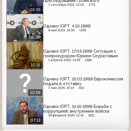
преследовании Гусинского
7 сентября 2022, 15:02
1775
05:35
Однако (ОРТ, 4.10.1999)
8 мая 2023, 19:30
1359
06:30
Однако (ОРТ, 17.03.1999) Ситуация с
генпрокурором Юрием Скуратовым
1 апреля 2024, 14:29
1388
10:16
Однако (ОРТ, 16.03.1999) Еврокомиссия
подала в отставку
7 мая 2025, 16:14
454
10:58
Однако (ОРТ, 14.10.1999) Борьба с
коррупцией, внутренние войска
29 февраля 2024, 12:41
1611
07:13