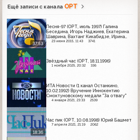
ОРТ
Ещё записи с канала
Песня-97 (ОРТ, июль 1997) Галина
Беседина, Игорь Наджиев, Екатерина
Шаврина, Вахтанг Кикабидзе, Ирина
Отиева, Михаил Шуфутинский, Анне
23 июня 2015, 11:43
3741
37:53
Вески
Звёздный час (ОРТ, 18.11.1996)
1 ноября 2025, 20:32
336
ИТА Новости (1 канал Останкино,
10.02.1992) Вручение Иннокентию
Смоктуновскому медали "За отвагу"
4 января 2021, 23:33
2539
Час пик (ОРТ, 10.08.1998) Юрий Башмет
7 апреля 2021, 21:19
2062
18:36