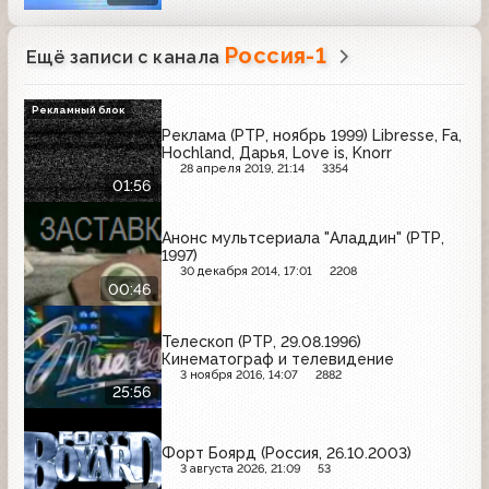
Россия-1
Ещё записи с канала
Рекламный блок
Реклама (РТР, ноябрь 1999) Libresse, Fa,
Hochland, Дарья, Love is, Knorr
28 апреля 2019, 21:14
3354
01:56
Анонс мультсериала "Аладдин" (РТР,
1997)
30 декабря 2014, 17:01
2208
00:46
Телескоп (РТР, 29.08.1996)
Кинематограф и телевидение
3 ноября 2016, 14:07
2882
25:56
Форт Боярд (Россия, 26.10.2003)
3 августа 2026, 21:09
53