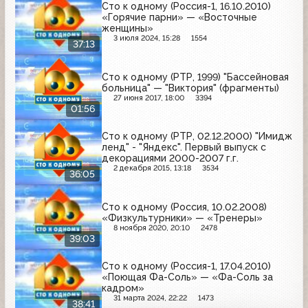
Сто к одному (Россия-1, 16.10.2010)
«Горячие парни» — «Восточные
женщины»
3 июля 2024, 15:28
1554
37:13
Сто к одному (РТР, 1999) "Бассейновая
больница" — "Виктория" (фрагменты)
27 июня 2017, 18:00
3394
01:56
Сто к одному (РТР, 02.12.2000) "Имидж
ленд" - "Яндекс". Первый выпуск с
декорациями 2000-2007 г.г.
2 декабря 2015, 13:18
3534
36:05
Сто к одному (Россия, 10.02.2008)
«Физкультурники» — «Тренеры»
8 ноября 2020, 20:10
2478
39:03
Сто к одному (Россия-1, 17.04.2010)
«Поющая Фа-Соль» — «Фа-Соль за
кадром»
31 марта 2024, 22:22
1473
38:41